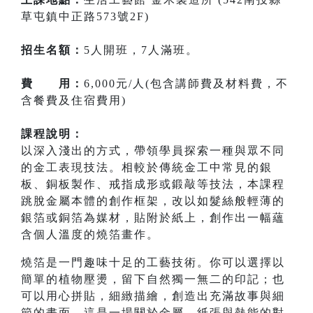
草屯鎮中正路573號2F)
招生名額：
5人開班，7人滿班。
費 用：
6,000元/人(包含講師費及材料費，不
含餐費及住宿費用)
課程說明：
以深入淺出的方式，帶領學員探索一種與眾不同
的金工表現技法。相較於傳統金工中常見的銀
板、銅板製作、戒指成形或鍛敲等技法，本課程
跳脫金屬本體的創作框架，改以如髮絲般輕薄的
銀箔或銅箔為媒材，貼附於紙上，創作出一幅蘊
含個人溫度的燒箔畫作。
燒箔是一門趣味十足的工藝技術。你可以選擇以
簡單的植物壓燙，留下自然獨一無二的印記；也
可以用心拼貼，細緻描繪，創造出充滿故事與細
節的畫面。這是一場關於金屬、紙張與熱能的對