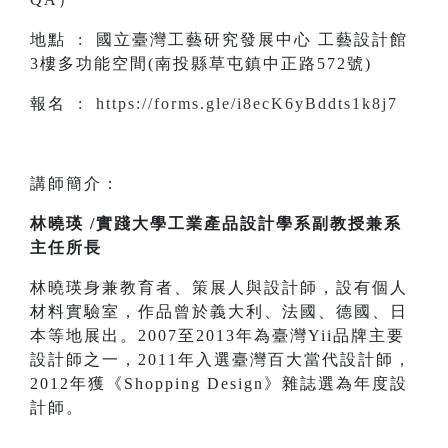
地點 : 國立臺灣工藝研究發展中心 工藝設計館
3樓多功能空間(南投縣草屯鎮中正路572號)
報名 :
https://forms.gle/i8ecK6yBddts1k8j7
講師簡介：
林曉瑛 /實踐大學工業產品設計學系副教授兼系
主任所長
林曉瑛身兼教育者、策展人與設計師，設有個人
材料實驗室，作品曾於義大利、法國、德國、日
本等地展出。2007至2013年為臺灣Yii品牌主要
設計師之一，2011年入選臺灣百大當代設計師，
2012年獲《Shopping Design》雜誌選為年度設
計師。