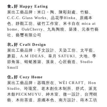
食｡好 Happy Eating
展出工藝品牌：米口・陶、陳彫刻處、竹貓、
C.C.C. Glass Works、品花學Hinka、原纖本
色、靜觀工坊、破竹工作室、米卡自在 mica at
home、OakCherry、九鳥陶燒、築漆、元泰竹藝
社、藝璽有限公司
衣｡好 Craft Design
展出工藝品牌：手文設計、天染工坊、太平藍、
蘑菇、A.M IDEAS、皐月 SATUKI、大地、季
節角落、蜻蜓雅築、溪泉、心匠藝造、Studio
Smoll
住｡好 Cozy Home
展出工藝品牌：器職所在、WÈI CRAFT、Hon
Studio、玲瓏窯、老木創生木制所、舒式、派克
木餘PECKMUYU、紳木室、微一設計、台灣樹
藝、木街茶道、原纖本色、南方設計、蒔木工坊