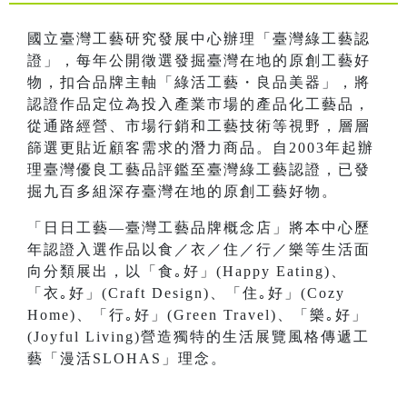
國立臺灣工藝研究發展中心辦理「臺灣綠工藝認
證」，每年公開徵選發掘臺灣在地的原創工藝好
物，扣合品牌主軸「綠活工藝・良品美器」，將
認證作品定位為投入產業市場的產品化工藝品，
從通路經營、市場行銷和工藝技術等視野，層層
篩選更貼近顧客需求的潛力商品。自2003年起辦
理臺灣優良工藝品評鑑至臺灣綠工藝認證，已發
掘九百多組深存臺灣在地的原創工藝好物。
「日日工藝—臺灣工藝品牌概念店」將本中心歷
年認證入選作品以食／衣／住／行／樂等生活面
向分類展出，以「食｡好」(Happy Eating)、
「衣｡好」(Craft Design)、「住｡好」(Cozy
Home)、「行｡好」(Green Travel)、「樂｡好」
(Joyful Living)營造獨特的生活展覽風格傳遞工
藝「漫活SLOHAS」理念。