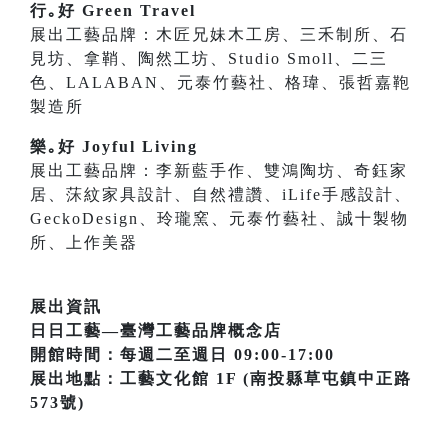
行｡好 Green Travel
展出工藝品牌：木匠兄妹木工房、三禾制所、石
見坊、拿鞘、陶然工坊、Studio Smoll、二三
色、LALABAN、元泰竹藝社、格瑋、張哲嘉鞄
製造所
樂｡好 Joyful Living
展出工藝品牌：李新藍手作、雙鴻陶坊、奇鈺家
居、莯紋家具設計、自然禮讚、iLife手感設計、
GeckoDesign、玲瓏窯、元泰竹藝社、誠十製物
所、上作美器
展出資訊
日日工藝—臺灣工藝品牌概念店
開館時間：每週二至週日 09:00-17:00
展出地點：工藝文化館 1F (南投縣草屯鎮中正路
573號)