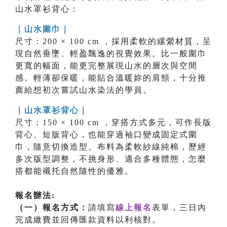
山水罩衫背心：
｜山水圍巾｜
尺寸：200 × 100 cm ，採用柔軟的縲縈材質，呈
現自然垂墜、輕盈飄逸的視覺效果。比一般圍巾
更寬的幅面，能更完整展現山水的層次與空間
感。輕薄卻保暖，能貼合溫暖妳的肩頸，十分推
薦給想初次嘗試山水染法的學員。
｜山水罩衫背心｜
尺寸：150 × 100 cm ，穿搭方式多元，可作長版
背心、短版背心，也能穿過袖口變成固定式圍
巾，隨意切換造型。布料為柔軟紗線純棉，歷經
多次版型調整，不挑身形、適合多種體態，怎麼
搭都能襯托自然隨性的優雅。
報名辦法:
（一）報名方式：
請填寫
線上報名
表單，三日內
完成繳費並回傳匯款資料以利核對。