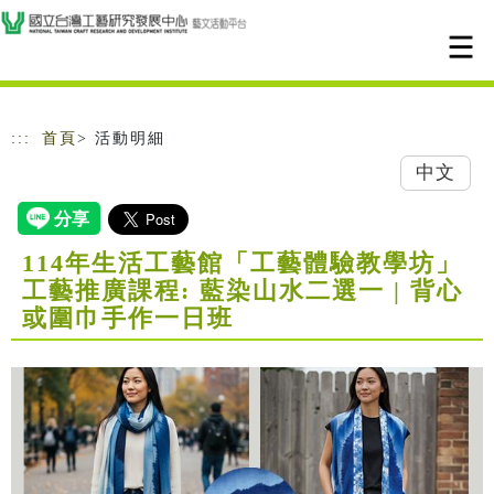
跳到主要內容
網站導覽
:::
首頁
> 活動明細
中文
114年生活工藝館「工藝體驗教學坊」
工藝推廣課程: 藍染山水二選一 | 背心
或圍巾手作一日班