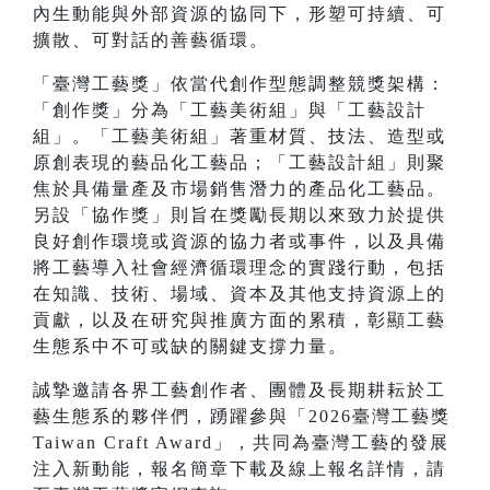
內生動能與外部資源的協同下，形塑可持續、可
擴散、可對話的善藝循環。
「臺灣工藝獎」依當代創作型態調整競獎架構：
「創作獎」分為「工藝美術組」與「工藝設計
組」。「工藝美術組」著重材質、技法、造型或
原創表現的藝品化工藝品；「工藝設計組」則聚
焦於具備量產及市場銷售潛力的產品化工藝品。
另設「協作獎」則旨在獎勵長期以來致力於提供
良好創作環境或資源的協力者或事件，以及具備
將工藝導入社會經濟循環理念的實踐行動，包括
在知識、技術、場域、資本及其他支持資源上的
貢獻，以及在研究與推廣方面的累積，彰顯工藝
生態系中不可或缺的關鍵支撐力量。
誠摯邀請各界工藝創作者、團體及長期耕耘於工
藝生態系的夥伴們，踴躍參與「2026臺灣工藝獎
Taiwan Craft Award」，共同為臺灣工藝的發展
注入新動能，報名簡章下載及線上報名詳情，請