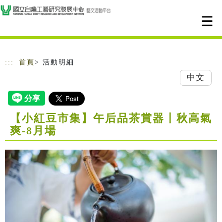
跳到主要內容
網站導覽
:::
首頁
> 活動明細
中文
【小紅豆市集】午后品茶賞器〡秋高氣
爽-8月場