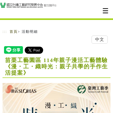
跳到主要內容
網站導覽
:::
首頁
> 活動明細
中文
苗栗工藝園區 114年親子漫活工藝體驗
《漫・工・織時光：親子共學的手作生
活提案》