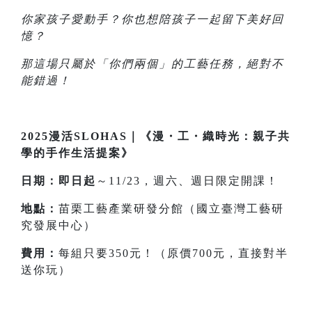
你家孩子愛動手？你也想陪孩子一起留下美好回
憶？
那這場只屬於「你們兩個」的工藝任務，絕對不
能錯過！
2025漫活SLOHAS｜《漫・工・織時光：親子共
學的手作生活提案》
日期：即日起
～11/23，週六、週日限定開課！
地點：
苗栗工藝產業研發分館（國立臺灣工藝研
究發展中心）
費用：
每組只要350元！（原價700元，直接對半
送你玩）