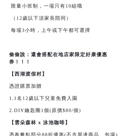
限量小班制，一場只有10組哦
（12歲以下須家長陪同）
每場3小時，上午或下午都可選擇
偷偷說：還會搭配在地店家限定好康優惠
券！！！
【西湖渡假村】
憑證購票加贈
1.1名12歲以下兒童免費入園
2.DIY鑰匙圈1個(原價$80/個)
【雲朵森林 x 泳池咖啡】
憑卷餐點部分88折優惠(不含周邊商品、包場)