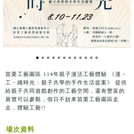
苗栗工藝園區 114年親子漫活工藝體驗 《漫・
工・織時光：親子共學的手作生活提案》 提供
給親子共同遊戲創作的工藝空間，還有豐富的
展覽可以參觀，假日不妨來苗栗工藝園區走
走，體驗工藝!!
場次資料