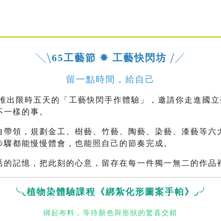
╲⧹
65工藝節 ✸ 工藝快閃坊
⧸╱
留一點時間，給自己
間，推出限時五天的「工藝快閃手作體驗」，邀請你走進國
不一樣的事。
自帶領，規劃金工、樹藝、竹藝、陶藝、染藝、漆藝等六
步驟都能慢慢體會，也能照自己的節奏完成。
活的記憶，把此刻的心意，留存在每一件獨一無二的作品
╰◟植物染體驗課程《綁紮化形圖案手帕》◞╯
綁起布料，等待顏色與形狀的驚喜交錯