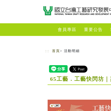
跳到主要內容
網站導覽
會員專區
重要公告
:::
首頁
> 活動明細
65工藝．工藝快閃坊