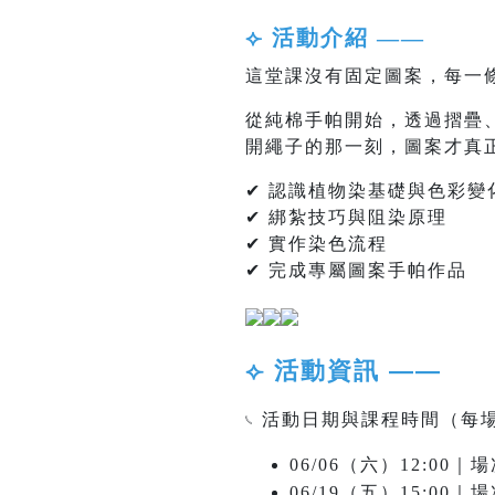
⟣ 活動介紹 ——
這堂課沒有固定圖案，每一
從純棉手帕開始，透過摺疊
開繩子的那一刻，圖案才真
✔ 認識植物染基礎與色彩變
✔ 綁紮技巧與阻染原理
✔ 實作染色流程
✔ 完成專屬圖案手帕作品
⟣ 活動資訊 ——
𓏹 活動日期與課程時間（每
06/06（六）12:0
06/19（五）15:0