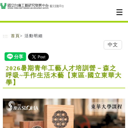
跳到主要內容
網站導覽
:::
首頁
> 活動明細
中文
2026暑期青年工藝人才培訓營－森之
呼吸~手作生活木藝【東區-國立東華大
學】