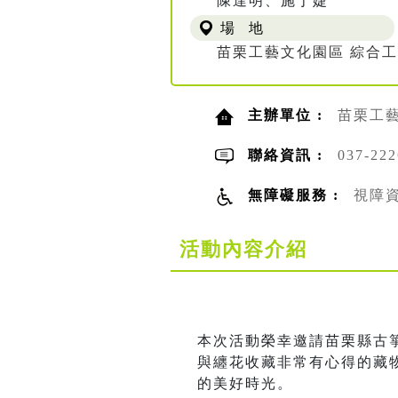
陳達明、施于婕
場 地
苗栗工藝文化園區 綜合
主辦單位 :
苗栗工
聯絡資訊 :
037-22
無障礙服務 :
視障
活動內容介紹
本次活動榮幸邀請苗栗縣古
與纏花收藏非常有心得的藏
的美好時光。