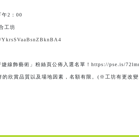
下午2：00
合工坊
gle/YkrsSVaaBsnZBknBA4
飾藝術」粉絲頁公佈入選名單！https://pse.is/72lm
好的欣賞品質以及場地因素，名額有限。(※工坊有更改變