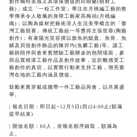
創作獨特美感又具環保價值的邱樹蘭(樹材工
藝)；成立「一粒工作室」專注在月桃編工藝的教
學傳承令人敬佩的身障工藝家高梅禎(月桃編
織)；以陶為媒材把藝術溶入生活美學概念的「臺
灣工藝競賽」傳統工藝組一等獎得主張世蓉(陶藝
創作)；有著陽光笑容擅以旗魚的鰓蓋、魚骨、魚
鱗及貝殼創作飾品的陳羿均(魚麟工藝)等。讓工
藝師陪伴與會來賓體驗工藝辦桌的熱鬧場面，參
與品賞精湛工藝作品及創作故事，近距離感受工
藝創作的真切，以實際行動來支持工藝，增亮臺
灣在地的工藝內涵及價值。
鼓勵來賓穿戴或攜帶一件工藝品與會，以共襄盛
舉。
| 報名日期：即日起~12月5日(四)24:00止(額滿
提早結束)
| 開放名額：60人，依報名順序錄取，額滿為
止。