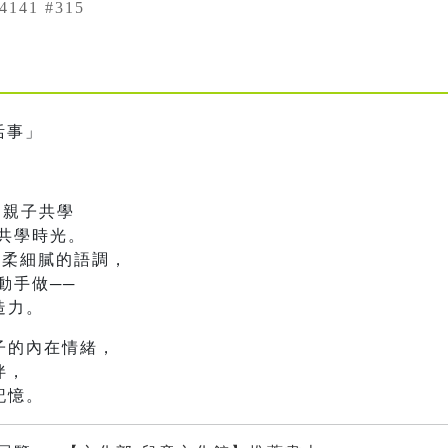
4141 #315
活事」
× 親子共學
共學時光。
溫柔細膩的語調，
動手做──
造力。
子的內在情緒，
伴，
記憶。