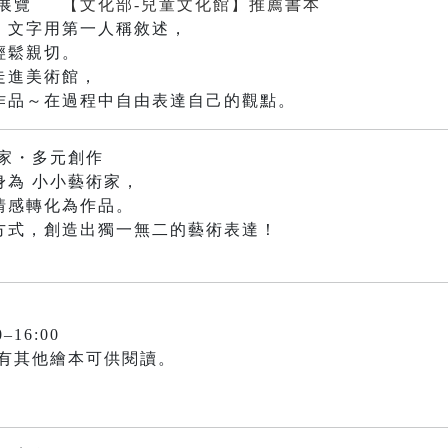
的展覽
【文化部-兒童文化館】推薦書本
，文字用第一人稱敘述，
輕鬆親切。
走進美術館，
作品～在過程中自由表達自己的觀點。
家・多元創作
身為 小小藝術家，
情感轉化為作品。
方式，創造出獨一無二的藝術表達！
–16:00
備有其他繪本可供閱讀。