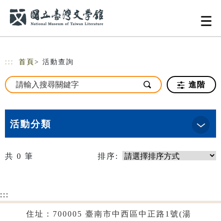
跳到主要內容
網站導覽
:::
首頁
> 活動查詢
進階
活動分類
共
0
筆
排序:
:::
住址：700005 臺南市中西區中正路1號(湯