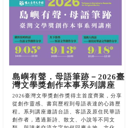
島嶼有聲．母語筆跡－2026臺
灣文學獎創作本事系列講座
2026臺灣文學獎創作獎得主首度齊聚，分享
從創作靈感、書寫歷程到母語表達的心路歷
程。系列講座邀請台語、客語及原住民華語
創作者，透過新詩、散文、小說等不同文
類，與讀者交流文字如何回應土地、文化、