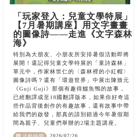
「玩家登入：兒童文學特展」
【7月暑期講座】用文字畫畫
的圖像詩——走進《文字森林
海》
特別為大朋友、小朋友所安排暑假活動即將
展開！還記得兒童文學特展的「童詩森林」
單元中，作家林世仁的〈森林裡的小紅帽〉
圖像詩嗎？還有「環遊世界」中展出陳致元
《Guji Guji》那個有趣得鱷魚鴨的故事，
已經翻譯成至18國翻譯版本，如果你好奇這
些作品背後創作的有趣故事，還有故事中帶
給我們的啟發，那真的請別錯過今年暑假期
間為親子、兒童們舉辦的2場主題講座。
2026/07/26
活動時間