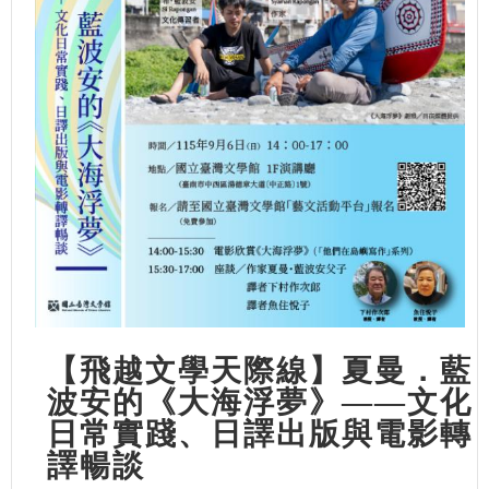
【飛越文學天際線】夏曼．藍
波安的《大海浮夢》——文化
日常實踐、日譯出版與電影轉
譯暢談