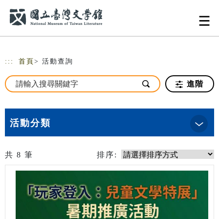
跳到主要內容
網站導覽
:::
首頁
> 活動查詢
進階
活動分類
共
8
筆
排序: