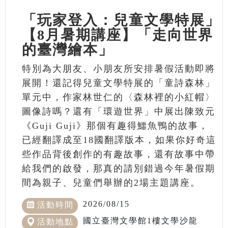
「玩家登入：兒童文學特展」
【8月暑期講座】「走向世界
的臺灣繪本」
特別為大朋友、小朋友所安排暑假活動即將
展開！還記得兒童文學特展的「童詩森林」
單元中，作家林世仁的〈森林裡的小紅帽〉
圖像詩嗎？還有「環遊世界」中展出陳致元
《Guji Guji》那個有趣得鱷魚鴨的故事，
已經翻譯成至18國翻譯版本，如果你好奇這
些作品背後創作的有趣故事，還有故事中帶
給我們的啟發，那真的請別錯過今年暑假期
間為親子、兒童們舉辦的2場主題講座。
2026/08/15
活動時間
國立臺灣文學館1樓文學沙龍
活動地點