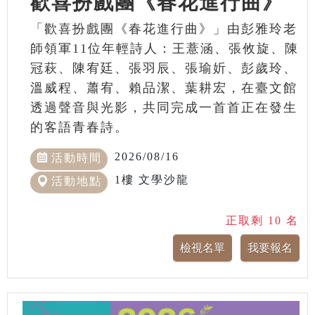
歡喜扮戲團《春花進行曲》
「歡喜扮戲團《春花進行曲》」由彭雅玲老
師領軍11位年輕詩人：王薏涵、張攸旋、陳
冠萩、陳宥廷、張羽辰、張瑜妡、彭歲玲、
溫威程、蕭宥、賴品潔、葉耕宏，在臺文館
透過聲音與光影，共同完成一首首正在發生
的客語青春詩。
2026/08/16
活動時間
1樓 文學沙龍
活動地點
正取剩 10 名