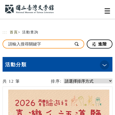
跳到主要內容
網站導覽
:::
首頁
> 活動查詢
進階
活動分類
共
12
筆
排序: