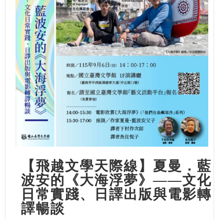
【飛越文學天際線】夏曼．藍
波安的《大海浮夢》——文化
日常實踐、日譯出版與電影轉
譯暢談