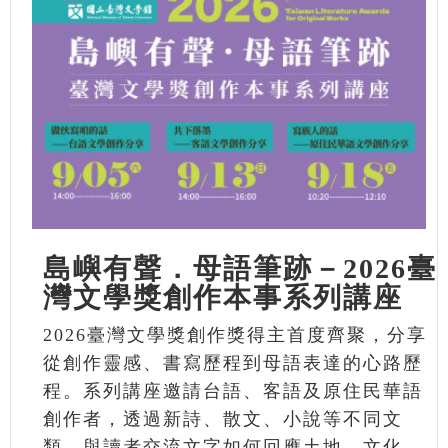
島嶼有聲．母語筆跡－2026臺
灣文學獎創作本事系列講座
2026臺灣文學獎創作獎得主首度齊聚，分享
從創作靈感、書寫歷程到母語表達的心路歷
程。系列講座邀請台語、客語及原住民華語
創作者，透過新詩、散文、小說等不同文
類，與讀者交流文字如何回應土地、文化、