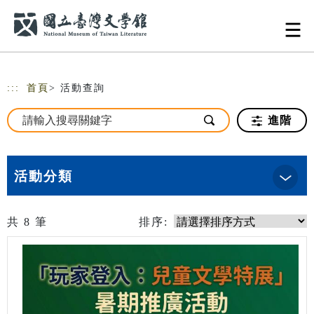
跳到主要內容
網站導覽
:::
首頁
> 活動查詢
進階
活動分類
共
8
筆
排序: