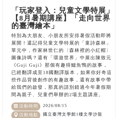
「玩家登入：兒童文學特展」
【8月暑期講座】「走向世界
的臺灣繪本」
特別為大朋友、小朋友所安排暑假活動即將
展開！還記得兒童文學特展的「童詩森林」
單元中，作家林世仁的〈森林裡的小紅帽〉
圖像詩嗎？還有「環遊世界」中展出陳致元
《Guji Guji》那個有趣得鱷魚鴨的故事，
已經翻譯成至18國翻譯版本，如果你好奇這
些作品背後創作的有趣故事，還有故事中帶
給我們的啟發，那真的請別錯過今年暑假期
間為親子、兒童們舉辦的2場主題講座。
2026/08/15
活動時間
國立臺灣文學館1樓文學沙龍
活動地點