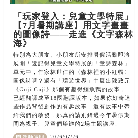
「玩家登入：兒童文學特展」
【7月暑期講座】用文字畫畫
的圖像詩——走進《文字森林
海》
特別為大朋友、小朋友所安排暑假活動即將
展開！還記得兒童文學特展的「童詩森林」
單元中，作家林世仁的〈森林裡的小紅帽〉
圖像詩嗎？還有「環遊世界」中展出陳致元
《Guji Guji》那個有趣得鱷魚鴨的故事，
已經翻譯成至18國翻譯版本，如果你好奇這
些作品背後創作的有趣故事，還有故事中帶
給我們的啟發，那真的請別錯過今年暑假期
間為親子、兒童們舉辦的2場主題講座。
2026/07/26
活動時間