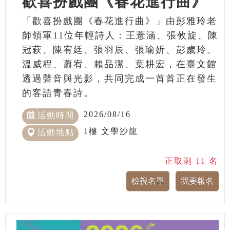
歡喜扮戲團《春花進行曲》
「歡喜扮戲團《春花進行曲》」由彭雅玲老
師領軍11位年輕詩人：王薏涵、張攸旋、陳
冠萩、陳宥廷、張羽辰、張瑜妡、彭歲玲、
溫威程、蕭宥、賴品潔、葉耕宏，在臺文館
透過聲音與光影，共同完成一首首正在發生
的客語青春詩。
2026/08/16
活動時間
1樓 文學沙龍
活動地點
正取剩 11 名