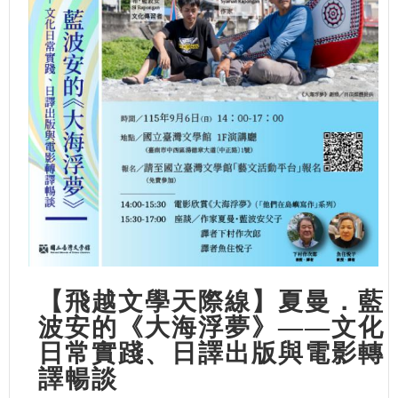
【飛越文學天際線】夏曼．藍
波安的《大海浮夢》——文化
日常實踐、日譯出版與電影轉
譯暢談