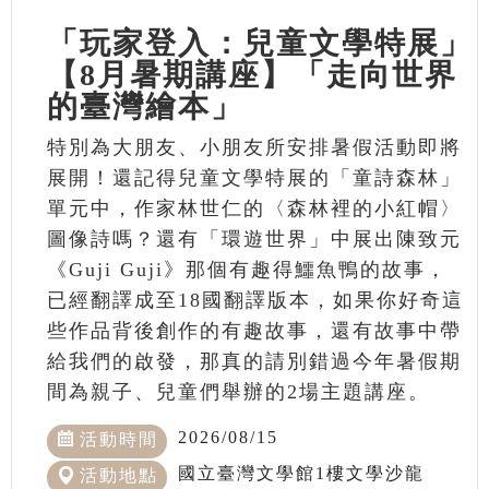
「玩家登入：兒童文學特展」
【8月暑期講座】「走向世界
的臺灣繪本」
特別為大朋友、小朋友所安排暑假活動即將
展開！還記得兒童文學特展的「童詩森林」
單元中，作家林世仁的〈森林裡的小紅帽〉
圖像詩嗎？還有「環遊世界」中展出陳致元
《Guji Guji》那個有趣得鱷魚鴨的故事，
已經翻譯成至18國翻譯版本，如果你好奇這
些作品背後創作的有趣故事，還有故事中帶
給我們的啟發，那真的請別錯過今年暑假期
間為親子、兒童們舉辦的2場主題講座。
2026/08/15
活動時間
國立臺灣文學館1樓文學沙龍
活動地點