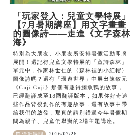
「玩家登入：兒童文學特展」
【7月暑期講座】用文字畫畫
的圖像詩——走進《文字森林
海》
特別為大朋友、小朋友所安排暑假活動即將
展開！還記得兒童文學特展的「童詩森林」
單元中，作家林世仁的〈森林裡的小紅帽〉
圖像詩嗎？還有「環遊世界」中展出陳致元
《Guji Guji》那個有趣得鱷魚鴨的故事，
已經翻譯成至18國翻譯版本，如果你好奇這
些作品背後創作的有趣故事，還有故事中帶
給我們的啟發，那真的請別錯過今年暑假期
間為親子、兒童們舉辦的2場主題講座。
2026/07/26
活動時間