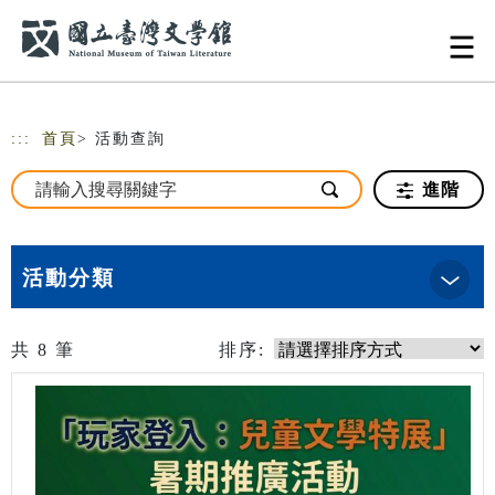
跳到主要內容
網站導覽
:::
首頁
> 活動查詢
進階
活動分類
共
8
筆
排序: