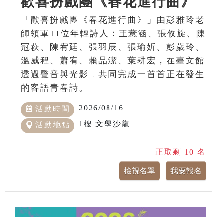
歡喜扮戲團《春花進行曲》
「歡喜扮戲團《春花進行曲》」由彭雅玲老
師領軍11位年輕詩人：王薏涵、張攸旋、陳
冠萩、陳宥廷、張羽辰、張瑜妡、彭歲玲、
溫威程、蕭宥、賴品潔、葉耕宏，在臺文館
透過聲音與光影，共同完成一首首正在發生
的客語青春詩。
2026/08/16
活動時間
1樓 文學沙龍
活動地點
正取剩 10 名