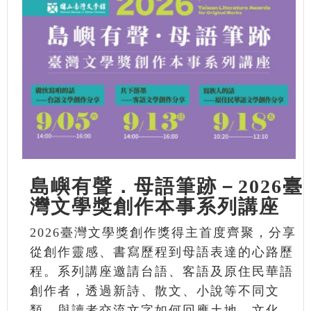
島嶼有聲．母語筆跡－2026臺
灣文學獎創作本事系列講座
2026臺灣文學獎創作獎得主首度齊聚，分享
從創作靈感、書寫歷程到母語表達的心路歷
程。系列講座邀請台語、客語及原住民華語
創作者，透過新詩、散文、小說等不同文
類，與讀者交流文字如何回應土地、文化、