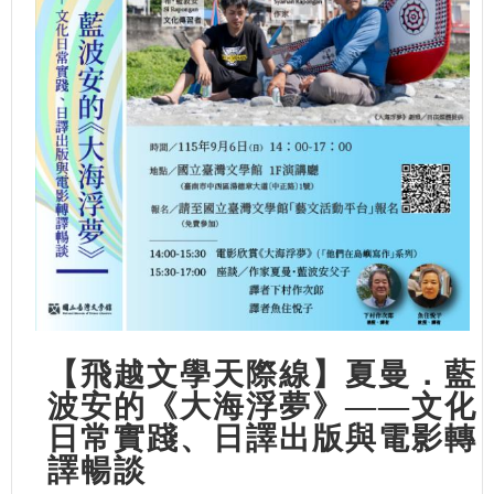
【飛越文學天際線】夏曼．藍
波安的《大海浮夢》——文化
日常實踐、日譯出版與電影轉
譯暢談