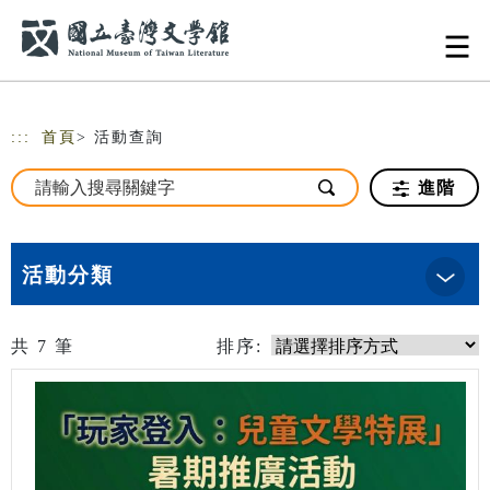
跳到主要內容
網站導覽
:::
首頁
> 活動查詢
進階
活動分類
共
7
筆
排序: