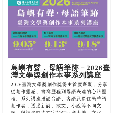
島嶼有聲．母語筆跡－2026臺
灣文學獎創作本事系列講座
2026臺灣文學獎創作獎得主首度齊聚，分享
從創作靈感、書寫歷程到母語表達的心路歷
程。系列講座邀請台語、客語及原住民華語
創作者，透過新詩、散文、小說等不同文
類，與讀者交流文字如何回應土地、文化、