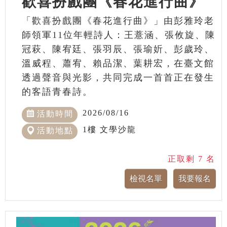
歡喜扮戲團《春花進行曲》
「歡喜扮戲團《春花進行曲》」由彭雅玲老
師領軍11位年輕詩人：王薏涵、張攸旋、陳
冠萩、陳宥廷、張羽辰、張瑜妡、彭歲玲、
溫威程、蕭宥、賴品潔、葉耕宏，在臺文館
透過聲音與光影，共同完成一首首正在發生
的客語青春詩。
2026/08/16
活動時間
1樓 文學沙龍
活動地點
正取剩 7 名