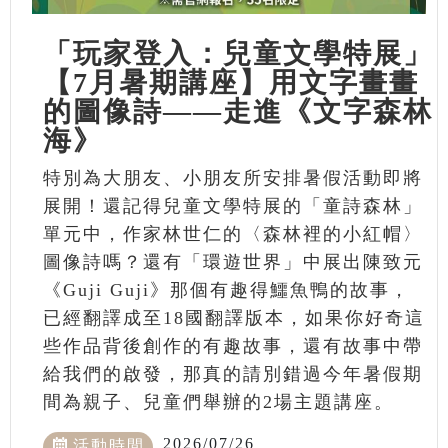
「玩家登入：兒童文學特展」
【7月暑期講座】用文字畫畫
的圖像詩——走進《文字森林
海》
特別為大朋友、小朋友所安排暑假活動即將
展開！還記得兒童文學特展的「童詩森林」
單元中，作家林世仁的〈森林裡的小紅帽〉
圖像詩嗎？還有「環遊世界」中展出陳致元
《Guji Guji》那個有趣得鱷魚鴨的故事，
已經翻譯成至18國翻譯版本，如果你好奇這
些作品背後創作的有趣故事，還有故事中帶
給我們的啟發，那真的請別錯過今年暑假期
間為親子、兒童們舉辦的2場主題講座。
2026/07/26
活動時間