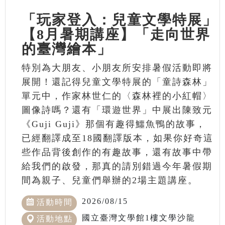
「玩家登入：兒童文學特展」
【8月暑期講座】「走向世界
的臺灣繪本」
特別為大朋友、小朋友所安排暑假活動即將
展開！還記得兒童文學特展的「童詩森林」
單元中，作家林世仁的〈森林裡的小紅帽〉
圖像詩嗎？還有「環遊世界」中展出陳致元
《Guji Guji》那個有趣得鱷魚鴨的故事，
已經翻譯成至18國翻譯版本，如果你好奇這
些作品背後創作的有趣故事，還有故事中帶
給我們的啟發，那真的請別錯過今年暑假期
間為親子、兒童們舉辦的2場主題講座。
2026/08/15
活動時間
國立臺灣文學館1樓文學沙龍
活動地點