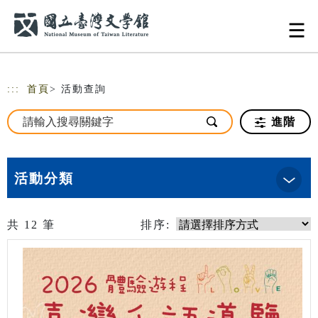
跳到主要內容
網站導覽
:::
首頁
> 活動查詢
進階
活動分類
共
12
筆
排序: