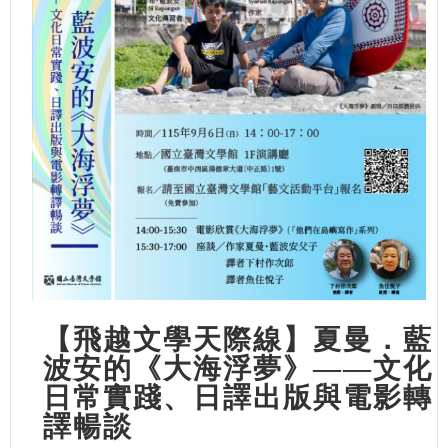
【飛越文學天際線】夏曼．藍
波安的《大海浮夢》——文化
日常實踐、日譯出版與電影轉
譯暢談