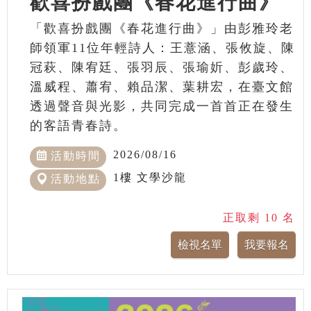
歡喜扮戲團《春花進行曲》
「歡喜扮戲團《春花進行曲》」由彭雅玲老
師領軍11位年輕詩人：王薏涵、張攸旋、陳
冠萩、陳宥廷、張羽辰、張瑜妡、彭歲玲、
溫威程、蕭宥、賴品潔、葉耕宏，在臺文館
透過聲音與光影，共同完成一首首正在發生
的客語青春詩。
2026/08/16
活動時間
1樓 文學沙龍
活動地點
正取剩 10 名