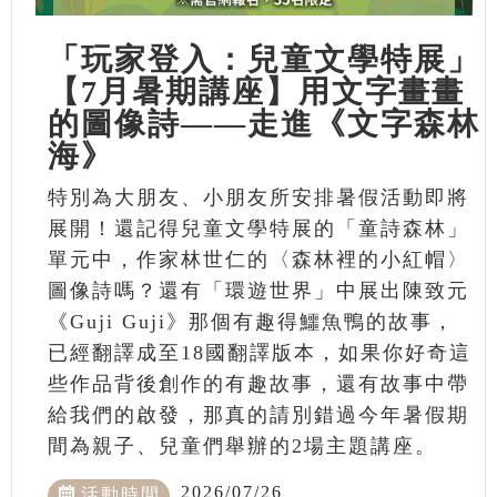
「玩家登入：兒童文學特展」
【7月暑期講座】用文字畫畫
的圖像詩——走進《文字森林
海》
特別為大朋友、小朋友所安排暑假活動即將
展開！還記得兒童文學特展的「童詩森林」
單元中，作家林世仁的〈森林裡的小紅帽〉
圖像詩嗎？還有「環遊世界」中展出陳致元
《Guji Guji》那個有趣得鱷魚鴨的故事，
已經翻譯成至18國翻譯版本，如果你好奇這
些作品背後創作的有趣故事，還有故事中帶
給我們的啟發，那真的請別錯過今年暑假期
間為親子、兒童們舉辦的2場主題講座。
2026/07/26
活動時間