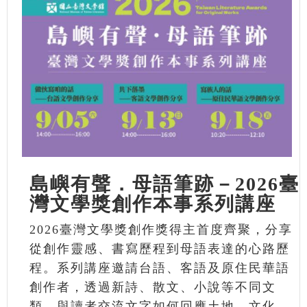
島嶼有聲．母語筆跡－2026臺
灣文學獎創作本事系列講座
2026臺灣文學獎創作獎得主首度齊聚，分享
從創作靈感、書寫歷程到母語表達的心路歷
程。系列講座邀請台語、客語及原住民華語
創作者，透過新詩、散文、小說等不同文
類，與讀者交流文字如何回應土地、文化、