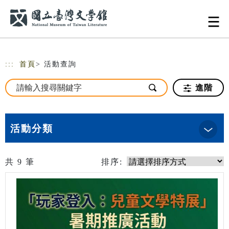
跳到主要內容
網站導覽
:::
首頁
> 活動查詢
進階
活動分類
共
9
筆
排序: