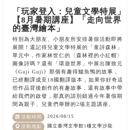
「玩家登入：兒童文學特展」
【8月暑期講座】「走向世界
的臺灣繪本」
特別為大朋友、小朋友所安排暑假活動即將
展開！還記得兒童文學特展的「童詩森林」
單元中，作家林世仁的〈森林裡的小紅帽〉
圖像詩嗎？還有「環遊世界」中展出陳致元
《Guji Guji》那個有趣得鱷魚鴨的故事，
已經翻譯成至18國翻譯版本，如果你好奇這
些作品背後創作的有趣故事，還有故事中帶
給我們的啟發，那真的請別錯過今年暑假期
間為親子、兒童們舉辦的2場主題講座。
2026/08/15
活動時間
國立臺灣文學館1樓文學沙龍
活動地點