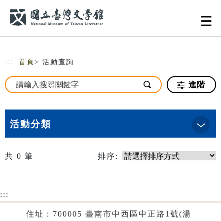
跳到主要內容
網站導覽
:::
首頁
> 活動查詢
進階
活動分類
共
0
筆
排序:
:::
住址：700005 臺南市中西區中正路1號(湯