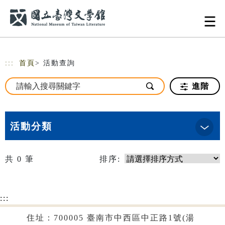
跳到主要內容
網站導覽
:::
首頁
> 活動查詢
進階
活動分類
共
0
筆
排序:
:::
住址：700005 臺南市中西區中正路1號(湯