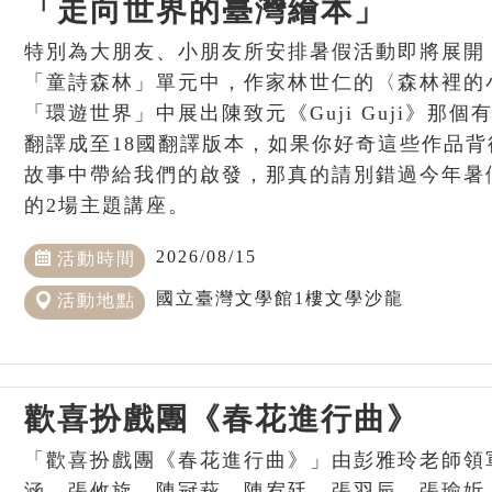
「走向世界的臺灣繪本」
特別為大朋友、小朋友所安排暑假活動即將展開
「童詩森林」單元中，作家林世仁的〈森林裡的
「環遊世界」中展出陳致元《Guji Guji》那
翻譯成至18國翻譯版本，如果你好奇這些作品
故事中帶給我們的啟發，那真的請別錯過今年暑
的2場主題講座。
2026/08/15
活動時間
國立臺灣文學館1樓文學沙龍
活動地點
歡喜扮戲團《春花進行曲》
「歡喜扮戲團《春花進行曲》」由彭雅玲老師領
涵、張攸旋、陳冠萩、陳宥廷、張羽辰、張瑜妡