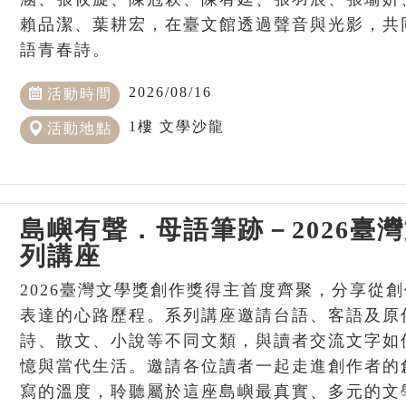
賴品潔、葉耕宏，在臺文館透過聲音與光影，共
語青春詩。
2026/08/16
活動時間
1樓 文學沙龍
活動地點
島嶼有聲．母語筆跡－2026臺
列講座
2026臺灣文學獎創作獎得主首度齊聚，分享從
表達的心路歷程。系列講座邀請台語、客語及原
詩、散文、小說等不同文類，與讀者交流文字如
憶與當代生活。邀請各位讀者一起走進創作者的
寫的溫度，聆聽屬於這座島嶼最真實、多元的文