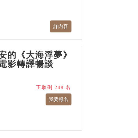
安的《大海浮夢》
電影轉譯暢談
正取剩 248 名