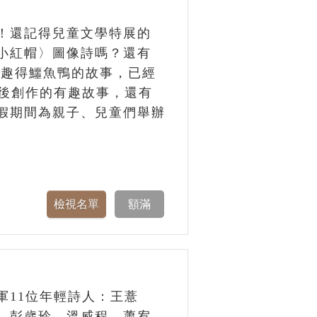
！還記得兒童文學特展的
小紅帽〉圖像詩嗎？還有
個有趣得鱷魚鴨的故事，已經
背後創作的有趣故事，還有
假期間為親子、兒童們舉辦
軍11位年輕詩人：王薏
、彭歲玲、溫威程、蕭宥、