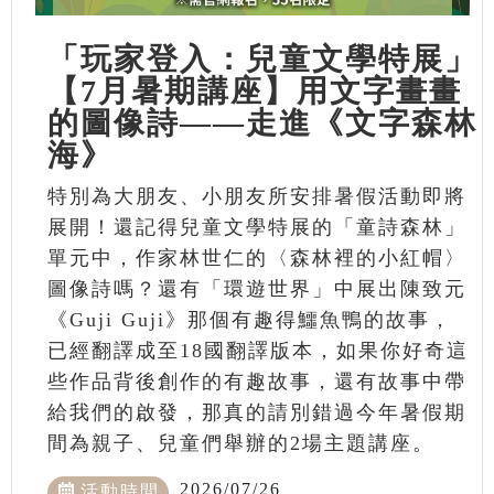
「玩家登入：兒童文學特展」
【7月暑期講座】用文字畫畫
的圖像詩——走進《文字森林
海》
特別為大朋友、小朋友所安排暑假活動即將
展開！還記得兒童文學特展的「童詩森林」
單元中，作家林世仁的〈森林裡的小紅帽〉
圖像詩嗎？還有「環遊世界」中展出陳致元
《Guji Guji》那個有趣得鱷魚鴨的故事，
已經翻譯成至18國翻譯版本，如果你好奇這
些作品背後創作的有趣故事，還有故事中帶
給我們的啟發，那真的請別錯過今年暑假期
間為親子、兒童們舉辦的2場主題講座。
2026/07/26
活動時間