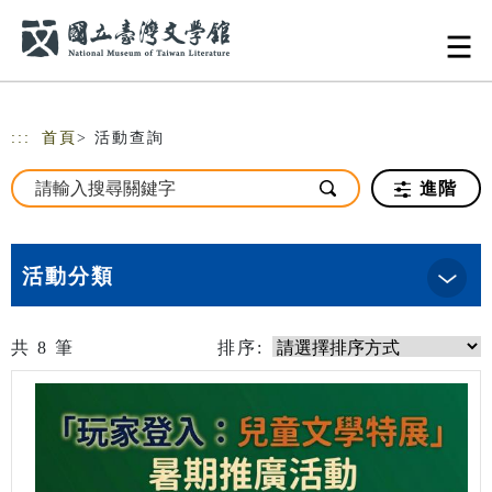
跳到主要內容
網站導覽
:::
首頁
> 活動查詢
進階
活動分類
共
8
筆
排序: