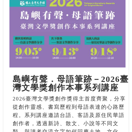
島嶼有聲．母語筆跡－2026臺
灣文學獎創作本事系列講座
2026臺灣文學獎創作獎得主首度齊聚，分享
從創作靈感、書寫歷程到母語表達的心路歷
程。系列講座邀請台語、客語及原住民華語
創作者，透過新詩、散文、小說等不同文
類，與讀者交流文字如何回應土地、文化、