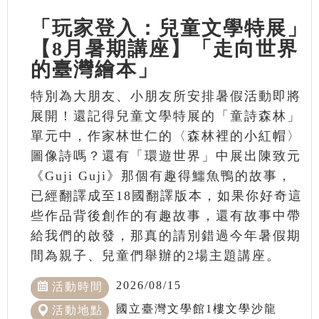
「玩家登入：兒童文學特展」
【8月暑期講座】「走向世界
的臺灣繪本」
特別為大朋友、小朋友所安排暑假活動即將
展開！還記得兒童文學特展的「童詩森林」
單元中，作家林世仁的〈森林裡的小紅帽〉
圖像詩嗎？還有「環遊世界」中展出陳致元
《Guji Guji》那個有趣得鱷魚鴨的故事，
已經翻譯成至18國翻譯版本，如果你好奇這
些作品背後創作的有趣故事，還有故事中帶
給我們的啟發，那真的請別錯過今年暑假期
間為親子、兒童們舉辦的2場主題講座。
2026/08/15
活動時間
國立臺灣文學館1樓文學沙龍
活動地點