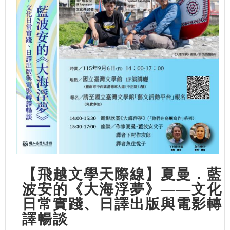
【飛越文學天際線】夏曼．藍
波安的《大海浮夢》——文化
日常實踐、日譯出版與電影轉
譯暢談