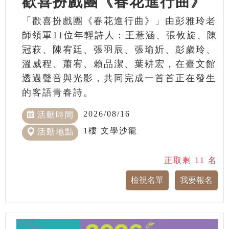
歡喜扮戲團《春花進行曲》
「歡喜扮戲團《春花進行曲》」由彭雅玲老
師領軍11位年輕詩人：王薏涵、張攸旋、陳
冠萩、陳宥廷、張羽辰、張瑜妡、彭歲玲、
溫威程、蕭宥、賴品潔、葉耕宏，在臺文館
透過聲音與光影，共同完成一首首正在發生
的客語青春詩。
2026/08/16
活動時間
1樓 文學沙龍
活動地點
正取剩 11 名