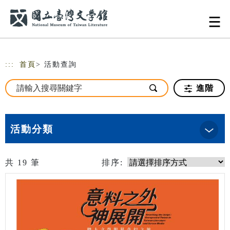
跳到主要內容
網站導覽
:::
首頁
> 活動查詢
進階
活動分類
共
19
筆
排序: