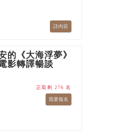
安的《大海浮夢》
電影轉譯暢談
正取剩 276 名