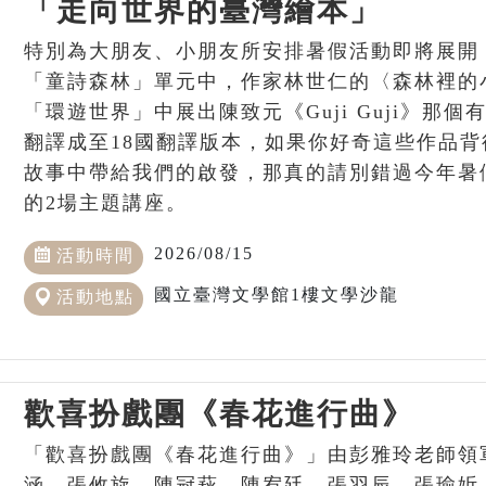
「走向世界的臺灣繪本」
特別為大朋友、小朋友所安排暑假活動即將展開
「童詩森林」單元中，作家林世仁的〈森林裡的
「環遊世界」中展出陳致元《Guji Guji》那
翻譯成至18國翻譯版本，如果你好奇這些作品
故事中帶給我們的啟發，那真的請別錯過今年暑
的2場主題講座。
2026/08/15
活動時間
國立臺灣文學館1樓文學沙龍
活動地點
歡喜扮戲團《春花進行曲》
「歡喜扮戲團《春花進行曲》」由彭雅玲老師領
涵、張攸旋、陳冠萩、陳宥廷、張羽辰、張瑜妡