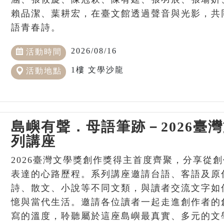
賴品潔、葉耕宏，在臺文館透過聲音與光影，共
語青春詩。
2026/08/16
活動時間
1樓 文學沙龍
活動地點
島嶼有聲．母語筆跡－2026臺
列講座
2026臺灣文學獎創作獎得主首度齊聚，分享從
表達的心路歷程。系列講座邀請台語、客語及原
詩、散文、小說等不同文類，與讀者交流文字如
憶與當代生活。邀請各位讀者一起走進創作者的
寫的溫度，聆聽屬於這座島嶼最真實、多元的文