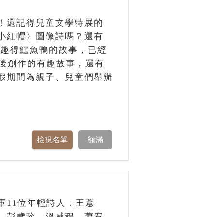
！還記得兒童文學特展的
小紅帽〉圖像詩嗎？還有
個有趣得鱷魚鴨的故事，已經
背後創作的有趣故事，還有
假期間為親子、兒童們舉辦
軍11位年輕詩人：王薏
、彭歲玲、溫威程、蕭宥、