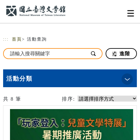
跳到主要內容
網站導覽
:::
首頁
> 活動查詢
進階
活動分類
共
8
筆
排序: