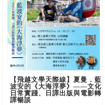
【飛越文學天際線】夏曼．藍
波安的《大海浮夢》——文化
日常實踐、日譯出版與電影轉
譯暢談