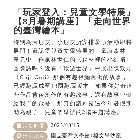
「玩家登入：兒童文學特展」
【8月暑期講座】「走向世界
的臺灣繪本」
特別為大朋友、小朋友所安排暑假活動即將
展開！還記得兒童文學特展的「童詩森林」
單元中，作家林世仁的〈森林裡的小紅帽〉
圖像詩嗎？還有「環遊世界」中展出陳致元
《Guji Guji》那個有趣得鱷魚鴨的故事，
已經翻譯成至18國翻譯版本，如果你好奇這
些作品背後創作的有趣故事，還有故事中帶
給我們的啟發，那真的請別錯過今年暑假期
間為親子、兒童們舉辦的2場主題講座。
2026/08/15
活動時間
國立臺灣文學館1樓文學沙龍
活動地點