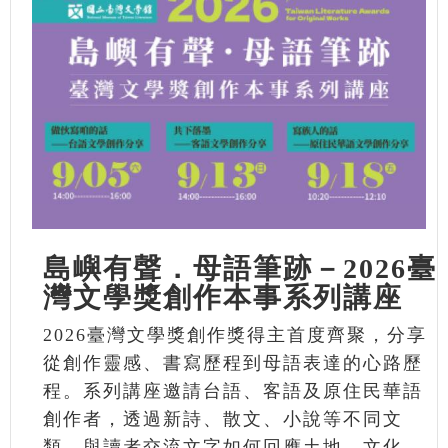
島嶼有聲．母語筆跡－2026臺
灣文學獎創作本事系列講座
2026臺灣文學獎創作獎得主首度齊聚，分享
從創作靈感、書寫歷程到母語表達的心路歷
程。系列講座邀請台語、客語及原住民華語
創作者，透過新詩、散文、小說等不同文
類，與讀者交流文字如何回應土地、文化、