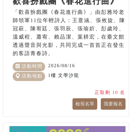
歡喜扮戲團《春花進行曲》
「歡喜扮戲團《春花進行曲》」由彭雅玲老
師領軍11位年輕詩人：王薏涵、張攸旋、陳
冠萩、陳宥廷、張羽辰、張瑜妡、彭歲玲、
溫威程、蕭宥、賴品潔、葉耕宏，在臺文館
透過聲音與光影，共同完成一首首正在發生
的客語青春詩。
2026/08/16
活動時間
1樓 文學沙龍
活動地點
正取剩 10 名