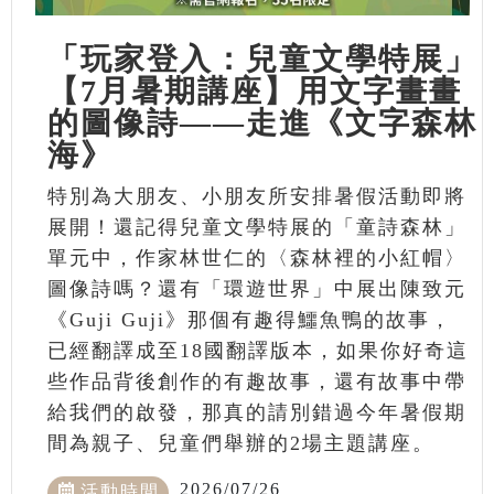
「玩家登入：兒童文學特展」
【7月暑期講座】用文字畫畫
的圖像詩——走進《文字森林
海》
特別為大朋友、小朋友所安排暑假活動即將
展開！還記得兒童文學特展的「童詩森林」
單元中，作家林世仁的〈森林裡的小紅帽〉
圖像詩嗎？還有「環遊世界」中展出陳致元
《Guji Guji》那個有趣得鱷魚鴨的故事，
已經翻譯成至18國翻譯版本，如果你好奇這
些作品背後創作的有趣故事，還有故事中帶
給我們的啟發，那真的請別錯過今年暑假期
間為親子、兒童們舉辦的2場主題講座。
2026/07/26
活動時間