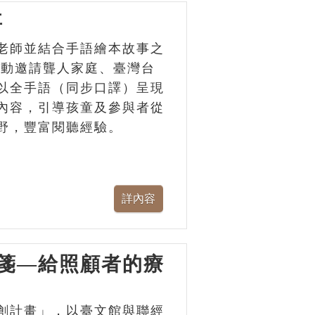
事
老師並結合手語繪本故事之
活動邀請聾人家庭、臺灣台
以全手語（同步口譯）呈現
內容，引導孩童及參與者從
野，豐富閱聽經驗。
箋—給照顧者的療
創計畫」，以臺文館與聯經