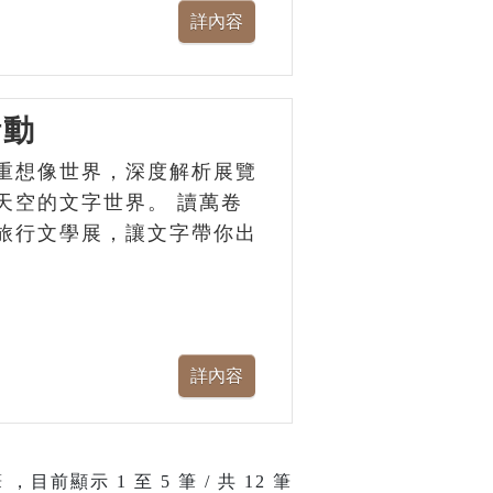
活動
重想像世界，深度解析展覽
天空的文字世界。 讀萬卷
旅行文學展，讓文字帶你出
 ，目前顯示
1
至
5
筆 / 共 12 筆