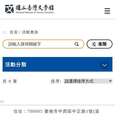
跳到主要內容
網站導覽
:::
首頁
> 活動查詢
進階
活動分類
共
0
筆
排序:
:::
住址：700005 臺南市中西區中正路1號(湯