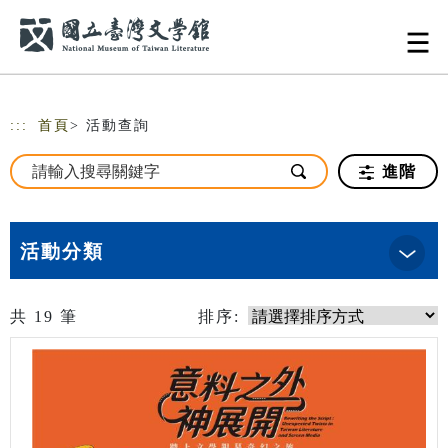
跳到主要內容
網站導覽
:::
首頁
> 活動查詢
進階
活動分類
共
19
筆
排序: