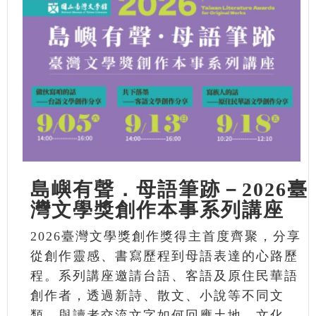
島嶼有聲．母語筆跡－2026臺
灣文學獎創作本事系列講座
2026臺灣文學獎創作獎得主首度齊聚，分享
從創作靈感、書寫歷程到母語表達的心路歷
程。系列講座邀請台語、客語及原住民華語
創作者，透過新詩、散文、小說等不同文
類，與讀者交流文字如何回應土地、文化、