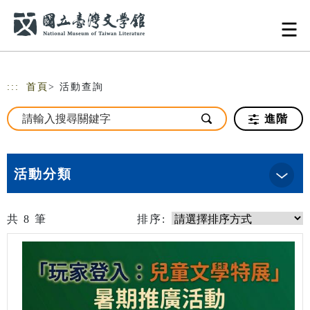
跳到主要內容
網站導覽
:::
首頁
> 活動查詢
進階
活動分類
共
8
筆
排序: