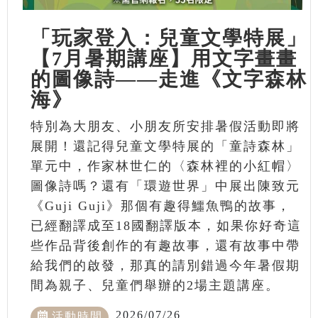
「玩家登入：兒童文學特展」
【7月暑期講座】用文字畫畫
的圖像詩——走進《文字森林
海》
特別為大朋友、小朋友所安排暑假活動即將
展開！還記得兒童文學特展的「童詩森林」
單元中，作家林世仁的〈森林裡的小紅帽〉
圖像詩嗎？還有「環遊世界」中展出陳致元
《Guji Guji》那個有趣得鱷魚鴨的故事，
已經翻譯成至18國翻譯版本，如果你好奇這
些作品背後創作的有趣故事，還有故事中帶
給我們的啟發，那真的請別錯過今年暑假期
間為親子、兒童們舉辦的2場主題講座。
2026/07/26
活動時間