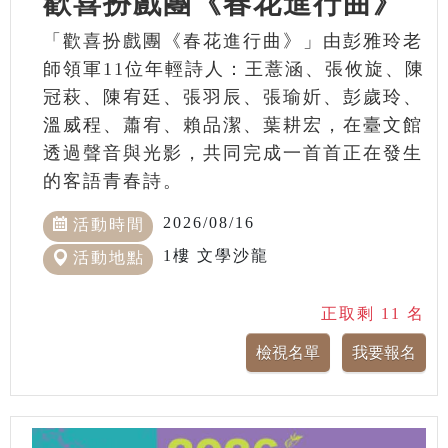
歡喜扮戲團《春花進行曲》
「歡喜扮戲團《春花進行曲》」由彭雅玲老
師領軍11位年輕詩人：王薏涵、張攸旋、陳
冠萩、陳宥廷、張羽辰、張瑜妡、彭歲玲、
溫威程、蕭宥、賴品潔、葉耕宏，在臺文館
透過聲音與光影，共同完成一首首正在發生
的客語青春詩。
2026/08/16
活動時間
1樓 文學沙龍
活動地點
正取剩 11 名