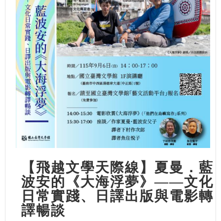
【飛越文學天際線】夏曼．藍
波安的《大海浮夢》——文化
日常實踐、日譯出版與電影轉
譯暢談