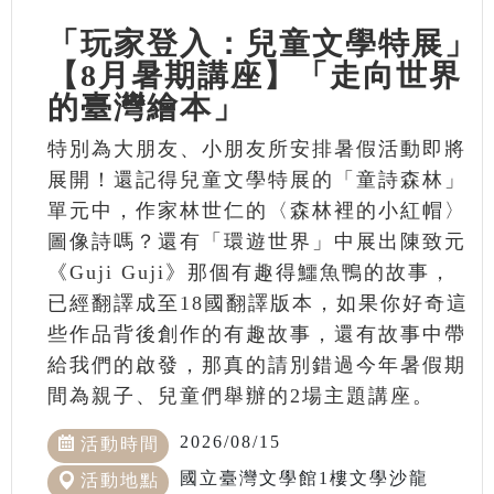
「玩家登入：兒童文學特展」
【8月暑期講座】「走向世界
的臺灣繪本」
特別為大朋友、小朋友所安排暑假活動即將
展開！還記得兒童文學特展的「童詩森林」
單元中，作家林世仁的〈森林裡的小紅帽〉
圖像詩嗎？還有「環遊世界」中展出陳致元
《Guji Guji》那個有趣得鱷魚鴨的故事，
已經翻譯成至18國翻譯版本，如果你好奇這
些作品背後創作的有趣故事，還有故事中帶
給我們的啟發，那真的請別錯過今年暑假期
間為親子、兒童們舉辦的2場主題講座。
2026/08/15
活動時間
國立臺灣文學館1樓文學沙龍
活動地點