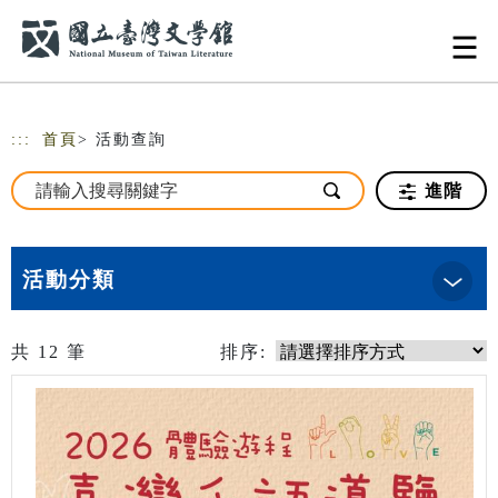
跳到主要內容
網站導覽
:::
首頁
> 活動查詢
進階
活動分類
共
12
筆
排序: