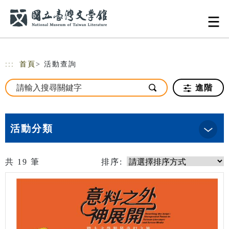
跳到主要內容
網站導覽
:::
首頁
> 活動查詢
進階
活動分類
共
19
筆
排序: