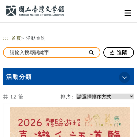
跳到主要內容
網站導覽
:::
首頁
> 活動查詢
進階
活動分類
共
12
筆
排序: