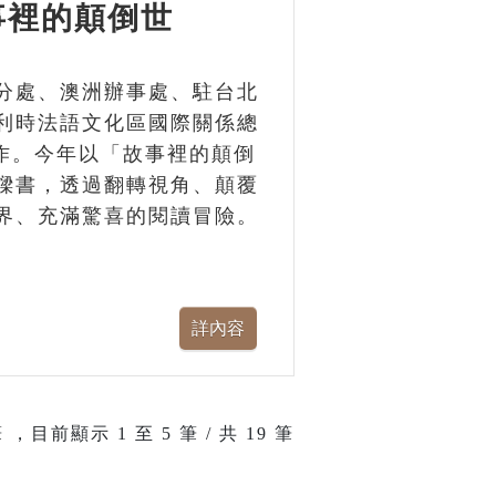
事裡的顛倒世
分處、澳洲辦事處、駐台北
利時法語文化區國際關係總
單位合作。今年以「故事裡的顛倒
樑書，透過翻轉視角、顛覆
界、充滿驚喜的閱讀冒險。
 ，目前顯示
1
至
5
筆 / 共 19 筆