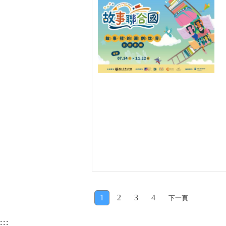
1
2
3
4
下一頁
:::