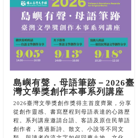
島嶼有聲．母語筆跡－2026臺
灣文學獎創作本事系列講座
2026臺灣文學獎創作獎得主首度齊聚，分享
從創作靈感、書寫歷程到母語表達的心路歷
程。系列講座邀請台語、客語及原住民華語
創作者，透過新詩、散文、小說等不同文
類，與讀者交流文字如何回應土地、文化、