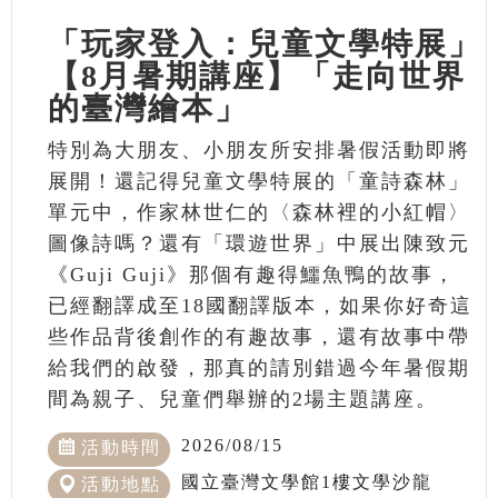
「玩家登入：兒童文學特展」
【8月暑期講座】「走向世界
的臺灣繪本」
特別為大朋友、小朋友所安排暑假活動即將
展開！還記得兒童文學特展的「童詩森林」
單元中，作家林世仁的〈森林裡的小紅帽〉
圖像詩嗎？還有「環遊世界」中展出陳致元
《Guji Guji》那個有趣得鱷魚鴨的故事，
已經翻譯成至18國翻譯版本，如果你好奇這
些作品背後創作的有趣故事，還有故事中帶
給我們的啟發，那真的請別錯過今年暑假期
間為親子、兒童們舉辦的2場主題講座。
2026/08/15
活動時間
國立臺灣文學館1樓文學沙龍
活動地點