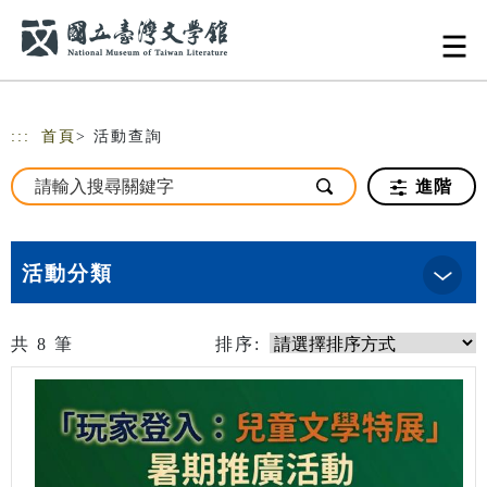
跳到主要內容
網站導覽
:::
首頁
> 活動查詢
進階
活動分類
共
8
筆
排序: