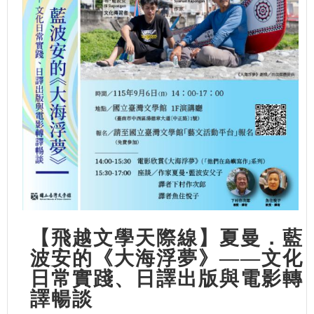
【飛越文學天際線】夏曼．藍
波安的《大海浮夢》——文化
日常實踐、日譯出版與電影轉
譯暢談