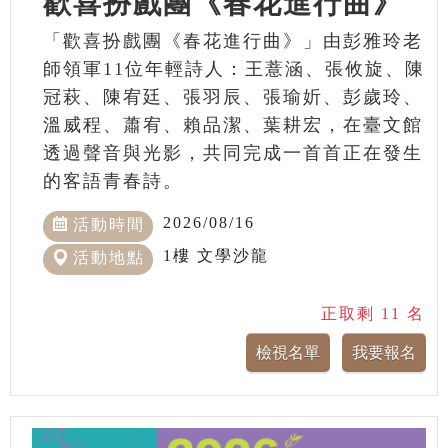
歡喜扮戲團《春花進行曲》
「歡喜扮戲團《春花進行曲》」由彭雅玲老
師領軍11位年輕詩人：王薏涵、張攸旋、陳
冠萩、陳宥廷、張羽辰、張瑜妡、彭歲玲、
溫威程、蕭宥、賴品潔、葉耕宏，在臺文館
透過聲音與光影，共同完成一首首正在發生
的客語青春詩。
2026/08/16
活動時間
1樓 文學沙龍
活動地點
正取剩 11 名