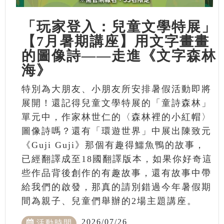
「玩家登入：兒童文學特展」
【7月暑期講座】用文字畫畫
的圖像詩——走進《文字森林
海》
特別為大朋友、小朋友所安排暑假活動即將
展開！還記得兒童文學特展的「童詩森林」
單元中，作家林世仁的〈森林裡的小紅帽〉
圖像詩嗎？還有「環遊世界」中展出陳致元
《Guji Guji》那個有趣得鱷魚鴨的故事，
已經翻譯成至18國翻譯版本，如果你好奇這
些作品背後創作的有趣故事，還有故事中帶
給我們的啟發，那真的請別錯過今年暑假期
間為親子、兒童們舉辦的2場主題講座。
2026/07/26
活動時間