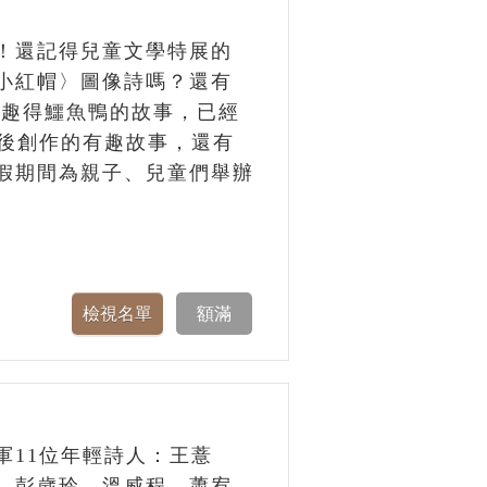
！還記得兒童文學特展的
小紅帽〉圖像詩嗎？還有
個有趣得鱷魚鴨的故事，已經
背後創作的有趣故事，還有
假期間為親子、兒童們舉辦
軍11位年輕詩人：王薏
、彭歲玲、溫威程、蕭宥、