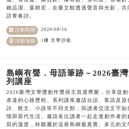
賴品潔、葉耕宏，在臺文館透過聲音與光影，共
語青春詩。
2026/08/16
活動時間
1樓 文學沙龍
活動地點
島嶼有聲．母語筆跡－2026臺
列講座
2026臺灣文學獎創作獎得主首度齊聚，分享從
表達的心路歷程。系列講座邀請台語、客語及原
詩、散文、小說等不同文類，與讀者交流文字如
憶與當代生活。邀請各位讀者一起走進創作者的
寫的溫度，聆聽屬於這座島嶼最真實、多元的文