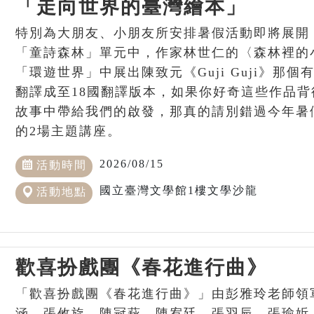
「走向世界的臺灣繪本」
特別為大朋友、小朋友所安排暑假活動即將展開
「童詩森林」單元中，作家林世仁的〈森林裡的
「環遊世界」中展出陳致元《Guji Guji》那
翻譯成至18國翻譯版本，如果你好奇這些作品
故事中帶給我們的啟發，那真的請別錯過今年暑
的2場主題講座。
2026/08/15
活動時間
國立臺灣文學館1樓文學沙龍
活動地點
歡喜扮戲團《春花進行曲》
「歡喜扮戲團《春花進行曲》」由彭雅玲老師領
涵、張攸旋、陳冠萩、陳宥廷、張羽辰、張瑜妡