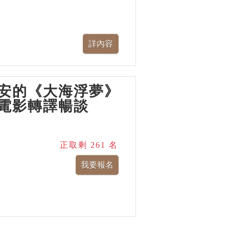
安的《大海浮夢》
電影轉譯暢談
正取剩 261 名