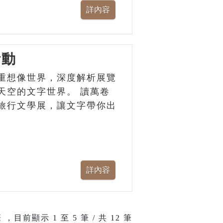
活動
重想像世界，深度解析展覽
天空的文字世界。 讀萬卷
旅行文學展，讓文字帶你出
 ，目前顯示
1
至
5
筆 / 共 12 筆