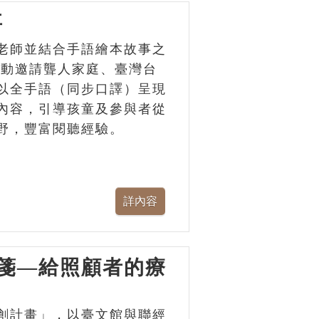
事
老師並結合手語繪本故事之
活動邀請聾人家庭、臺灣台
以全手語（同步口譯）呈現
內容，引導孩童及參與者從
野，豐富閱聽經驗。
箋—給照顧者的療
創計畫」，以臺文館與聯經