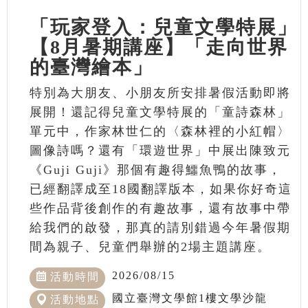
「玩家登入：兒童文學特展」
【8月暑期講座】「走向世界
的臺灣繪本」
特別為大朋友、小朋友所安排暑假活動即將
展開！還記得兒童文學特展的「童詩森林」
單元中，作家林世仁的〈森林裡的小紅帽〉
圖像詩嗎？還有「環遊世界」中展出陳致元
《Guji Guji》那個有趣得鱷魚鴨的故事，
已經翻譯成至18國翻譯版本，如果你好奇這
些作品背後創作的有趣故事，還有故事中帶
給我們的啟發，那真的請別錯過今年暑假期
間為親子、兒童們舉辦的2場主題講座。
2026/08/15
活動時間
國立臺灣文學館1樓文學沙龍
活動地點