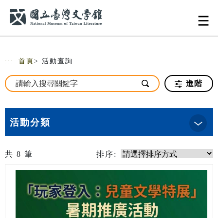
跳到主要內容
網站導覽
:::
首頁
> 活動查詢
進階
活動分類
共
8
筆
排序: