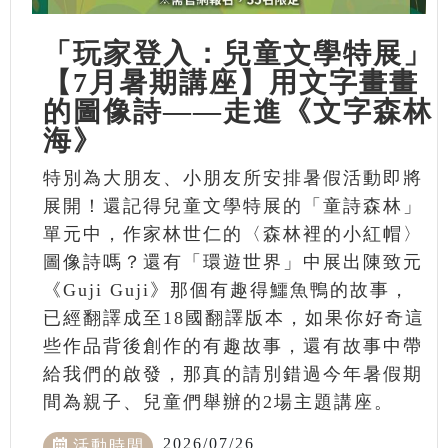
「玩家登入：兒童文學特展」
【7月暑期講座】用文字畫畫
的圖像詩——走進《文字森林
海》
特別為大朋友、小朋友所安排暑假活動即將
展開！還記得兒童文學特展的「童詩森林」
單元中，作家林世仁的〈森林裡的小紅帽〉
圖像詩嗎？還有「環遊世界」中展出陳致元
《Guji Guji》那個有趣得鱷魚鴨的故事，
已經翻譯成至18國翻譯版本，如果你好奇這
些作品背後創作的有趣故事，還有故事中帶
給我們的啟發，那真的請別錯過今年暑假期
間為親子、兒童們舉辦的2場主題講座。
2026/07/26
活動時間