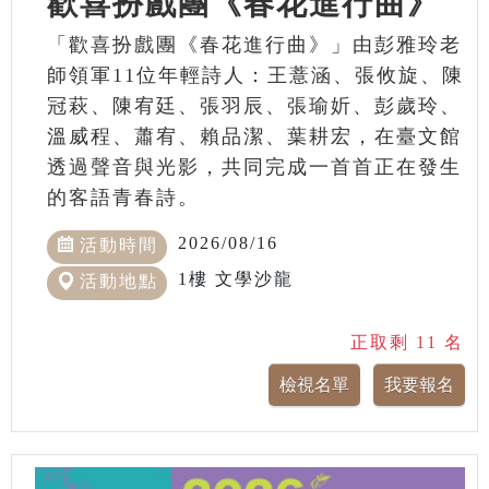
歡喜扮戲團《春花進行曲》
「歡喜扮戲團《春花進行曲》」由彭雅玲老
師領軍11位年輕詩人：王薏涵、張攸旋、陳
冠萩、陳宥廷、張羽辰、張瑜妡、彭歲玲、
溫威程、蕭宥、賴品潔、葉耕宏，在臺文館
透過聲音與光影，共同完成一首首正在發生
的客語青春詩。
2026/08/16
活動時間
1樓 文學沙龍
活動地點
正取剩 11 名