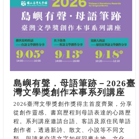
島嶼有聲．母語筆跡－2026臺
灣文學獎創作本事系列講座
2026臺灣文學獎創作獎得主首度齊聚，分享
從創作靈感、書寫歷程到母語表達的心路歷
程。系列講座邀請台語、客語及原住民華語
創作者，透過新詩、散文、小說等不同文
類，與讀者交流文字如何回應土地、文化、