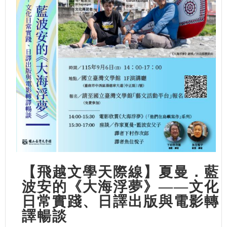
【飛越文學天際線】夏曼．藍
波安的《大海浮夢》——文化
日常實踐、日譯出版與電影轉
譯暢談