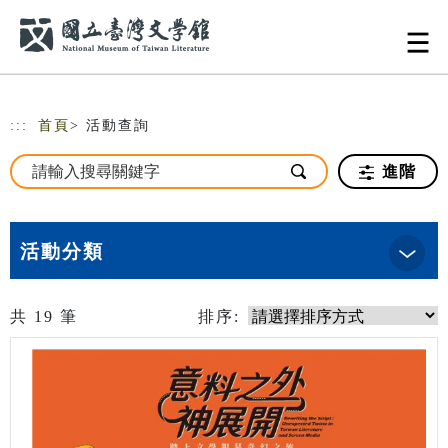
跳到主要內容
網站導覽
:::
首頁
> 活動查詢
進階
活動分類
共
19
筆
排序: