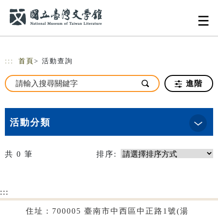
跳到主要內容
網站導覽
:::
首頁
> 活動查詢
進階
活動分類
共
0
筆
排序:
:::
住址：700005 臺南市中西區中正路1號(湯