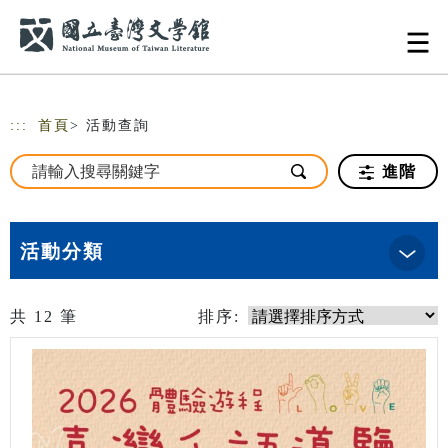
跳到主要內容
網站導覽
:::
首頁
> 活動查詢
進階
活動分類
共
12
筆
排序: