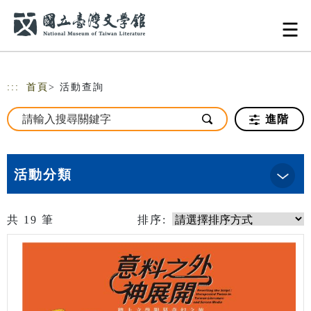
跳到主要內容
網站導覽
:::
首頁
> 活動查詢
進階
活動分類
共
19
筆
排序: