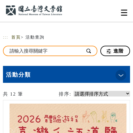
跳到主要內容
網站導覽
:::
首頁
> 活動查詢
進階
活動分類
共
12
筆
排序: