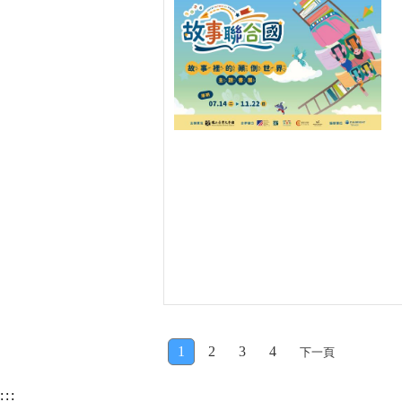
1
2
3
4
下一頁
:::