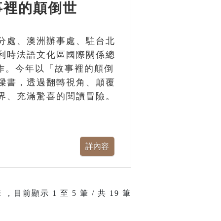
事裡的顛倒世
分處、澳洲辦事處、駐台北
利時法語文化區國際關係總
單位合作。今年以「故事裡的顛倒
樑書，透過翻轉視角、顛覆
界、充滿驚喜的閱讀冒險。
 ，目前顯示
1
至
5
筆 / 共 19 筆