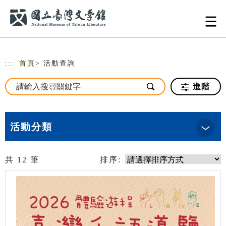
跳到主要內容
網站導覽
:::
首頁
> 活動查詢
進階
活動分類
共
12
筆
排序: