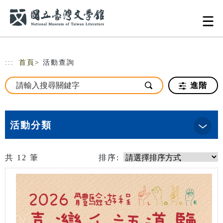
跳到主要內容
網站導覽
:::
首頁
> 活動查詢
進階
活動分類
共
12
筆
排序: