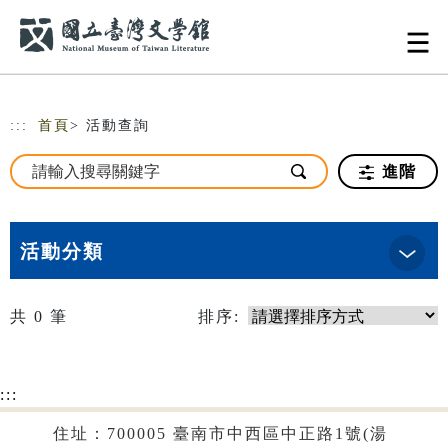
跳到主要內容
網站導覽
:::
首頁
> 活動查詢
進階
活動分類
共
0
筆
排序:
:::
住址：700005 臺南市中西區中正路1號(湯