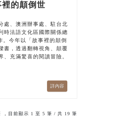
事裡的顛倒世
分處、澳洲辦事處、駐台北
利時法語文化區國際關係總
單位合作。今年以「故事裡的顛倒
樑書，透過翻轉視角、顛覆
界、充滿驚喜的閱讀冒險。
 ，目前顯示
1
至
5
筆 / 共 19 筆