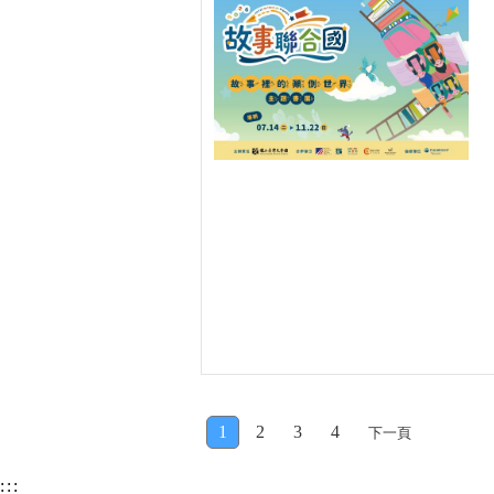
1
2
3
4
下一頁
:::