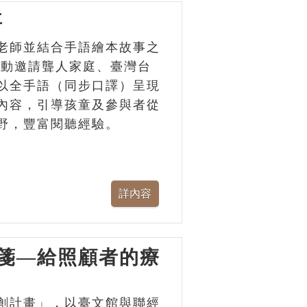
事
老師並結合手語繪本故事之
活動邀請聾人家庭、臺灣台
以全手語（同步口譯）呈現
內容，引導孩童及參與者從
野，豐富閱聽經驗。
箋—給照顧者的療
創計畫」，以臺文館與聯經