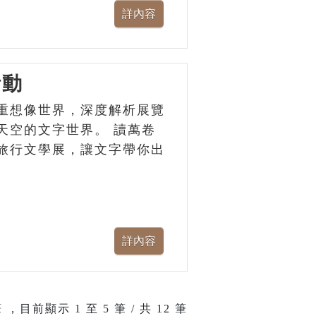
活動
重想像世界，深度解析展覽
天空的文字世界。 讀萬卷
旅行文學展，讓文字帶你出
 ，目前顯示
1
至
5
筆 / 共 12 筆